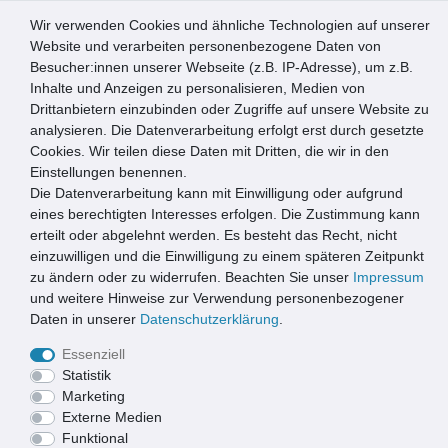
Wir verwenden Cookies und ähnliche Technologien auf unserer
0
Website und verarbeiten personenbezogene Daten von
Besucher:innen unserer Webseite (z.B. IP-Adresse), um z.B.
☰
Inhalte und Anzeigen zu personalisieren, Medien von
Drittanbietern einzubinden oder Zugriffe auf unsere Website zu
Artikel speichern
analysieren. Die Datenverarbeitung erfolgt erst durch gesetzte
Cookies. Wir teilen diese Daten mit Dritten, die wir in den
Einstellungen benennen.
Die Datenverarbeitung kann mit Einwilligung oder aufgrund
Emco Eingangsmatte DIPLOMAT + Rahmen 25mm Aluminium
| 60x40cm | Rips Hellgrau
eines berechtigten Interesses erfolgen. Die Zustimmung kann
erteilt oder abgelehnt werden. Es besteht das Recht, nicht
einzuwilligen und die Einwilligung zu einem späteren Zeitpunkt
zu ändern oder zu widerrufen. Beachten Sie unser
Impressum
und weitere Hinweise zur Verwendung personenbezogener
Daten in unserer
Daten­schutz­erklärung
.
Essenziell
Statistik
Marketing
Externe Medien
Funktional