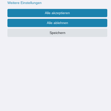
Weitere Einstellungen
Alle akzeptieren
Alle ablehnen
Speichern
Größe
Wir fertigen & liefern Eingangsmatten auch nach Maß
Weitere Informationen finden Sie
hier
.
PRODUKTÜBERSICHT
HOCHWERTIGE OPTIK: robuste und strapazierfähige Eingangsmatte
für Wohngebäude und Geschäftsgebäude