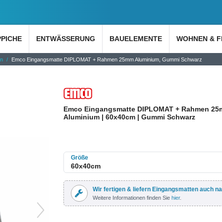
PPICHE
ENTWÄSSERUNG
BAUELEMENTE
WOHNEN & F
en
Emco Eingangsmatte DIPLOMAT + Rahmen 25mm Aluminium, Gummi Schwarz
Emco Eingangsmatte DIPLOMAT + Rahmen 2
Aluminium | 60x40cm | Gummi Schwarz
Größe
Wir fertigen & liefern Eingangsmatten auch n
Weitere Informationen finden Sie
hier
.