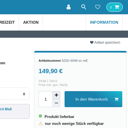
0
REIZEIT
AKTION
INFORMATION
Artikel speichern
Artikelnummer
522G-6040-sc-mE
5mm
149,90 €
Inhalt
1
Stück
Preis inkl. ges. MwSt.
In den Warenkorb
ach Maß
■
Produkt lieferbar
⚠
nur noch wenige Stück verfügbar