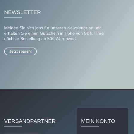
NEWSLETTER
Melden Sie sich jetzt für unseren Newsletter an und
erhalten Sie einen Gutschein in Höhe von 5€ für Ihre
nächste Bestellung ab 50€ Warenwert.
Jetzt sparen!
VERSANDPARTNER
MEIN KONTO