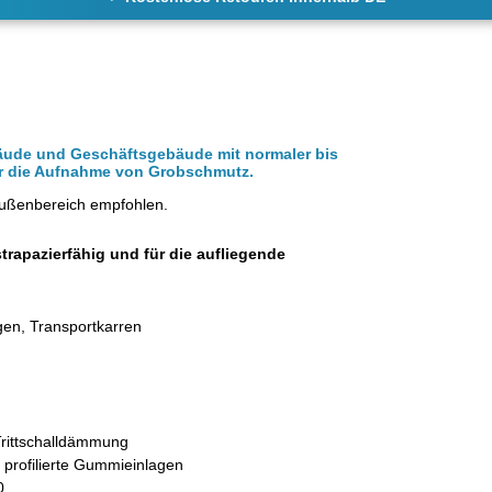
äude und Geschäftsgebäude mit normaler bis
für die Aufnahme von Grobschmutz.
Außenbereich empfohlen.
strapazierfähig und für die aufliegende
gen, Transportkarren
 Trittschalldämmung
e
profilierte Gummieinlagen
0