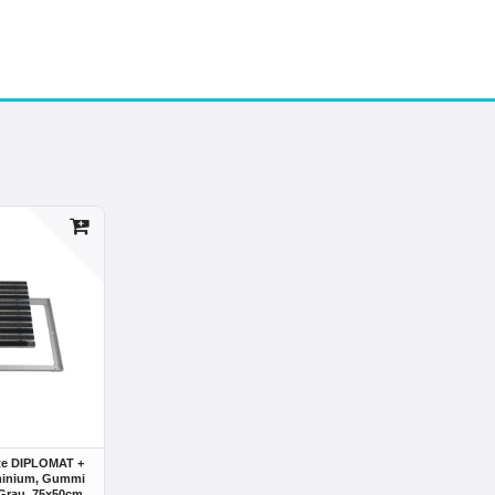
te DIPLOMAT +
inium, Gummi
Grau
, 75x50cm