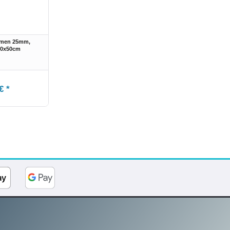
hmen 25mm,
80x50cm
€ *