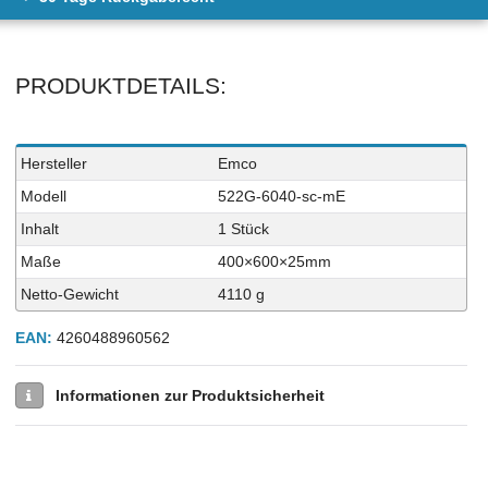
PRODUKTDETAILS:
Technisches
Wert
Hersteller
Emco
Merkmal
Modell
522G-6040-sc-mE
Inhalt
1 Stück
Maße
400×600×25mm
Netto-Gewicht
4110 g
EAN:
4260488960562
Informationen zur Produktsicherheit