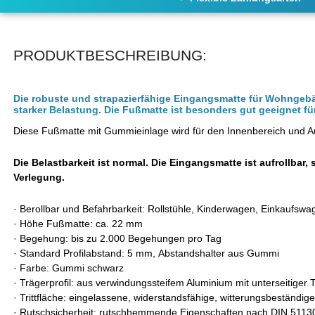
PRODUKTBESCHREIBUNG:
Die robuste und strapazierfähige Eingangsmatte für Wohngeb
starker Belastung. Die Fußmatte ist besonders gut geeignet 
Diese Fußmatte mit Gummieinlage wird für den Innenbereich und 
Die Belastbarkeit ist normal. Die Eingangsmatte ist aufrollbar, 
Verlegung.
·
Berollbar und Befahrbarkeit: Rollstühle, Kinderwagen, Einkaufswa
·
Höhe Fußmatte: ca. 22 mm
·
Begehung: bis zu 2.000 Begehungen pro Tag
·
Standard Profilabstand: 5 mm, Abstandshalter aus Gummi
·
Farbe: Gummi schwarz
·
Trägerprofil: aus verwindungssteifem Aluminium mit unterseitiger
·
Trittfläche: eingelassene, widerstandsfähige, witterungsbeständig
·
Rutschsicherheit: rutschhemmende Eigenschaften nach DIN 5113