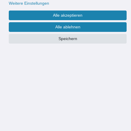
Weitere Einstellungen
Alle akzeptieren
Alle ablehnen
Speichern
PRODUKTÜBERSICHT
HOCHWERTIGE OPTIK: robuster Maschenrost mit Rahmen für
Wohngebäude und Geschäftsgebäude RAHMENMASS: 750x500mm
METALLROST: 740x490mm
LEISTUNGSSTARK: widerstandsfähig und langlebig, robust und
begehbar
AUSGEZEICHNET: geeignet für den Innenbereich und Außenbereich
MIT EINBAURAHMEN: steckbares Aluminiumprofil inkl.
Montagewinkel