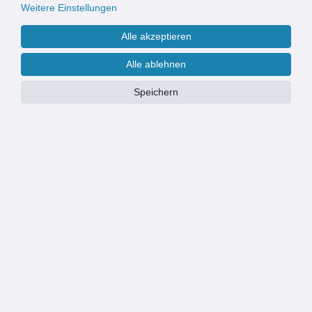
Weitere Einstellungen
Alle akzeptieren
ACO Aufsatzrahmen mit
ACO Verlängerung 621066 für
Kunststoffrost Ersatzteil Rahmen
Kellerablauf DN100 und Ablauf
Alle ablehnen
Zubehör für ACO Kellerablauf
Junior Aufstockelement
DN100
Speichern
54,90 € *
24,90 € *
ACO Stegrost für RUG-Self
ACO Kunststoffrost Schlitzrost
Hofablauf 250x250mm + ACO
Ersatz Rost für ACO Kellerablauf
Hofablauf Hofeinlaufrost
DN100 Einlaufrost