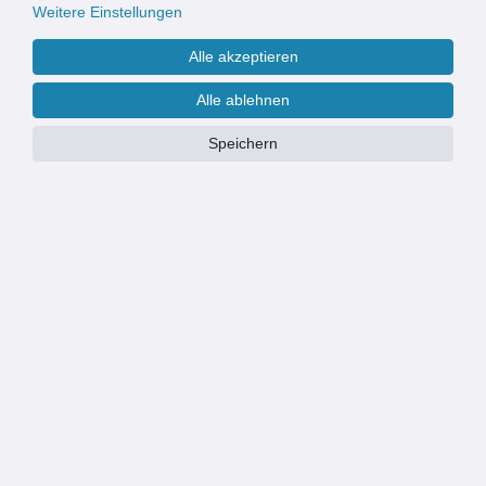
Weitere Einstellungen
Alle akzeptieren
Deckenplatte Nr. 360759 mit
Conacord Hängematte Ocean blau
Karabinerhaken Aufhängung
bis 120 kg, in- & outdoor
Alle ablehnen
Deckenhaken für Hängesitz
Hängesessel
Speichern
29,90 € *
35,90 € *
Neu
Neu
Conacord Hängematte Sorrento
Conacord Hängematte Creme bis
grün, bis 120 kg, in- & outdoor
120 kg, in- & outdoor