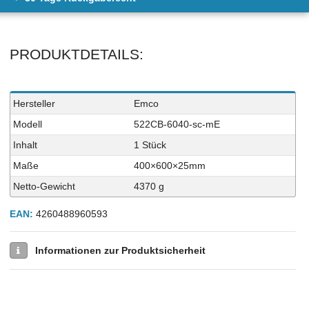
PRODUKTDETAILS:
Technisches
Wert
Hersteller
Emco
Merkmal
Modell
522CB-6040-sc-mE
Inhalt
1 Stück
Maße
400×600×25mm
Netto-Gewicht
4370 g
EAN:
4260488960593
Informationen zur Produktsicherheit