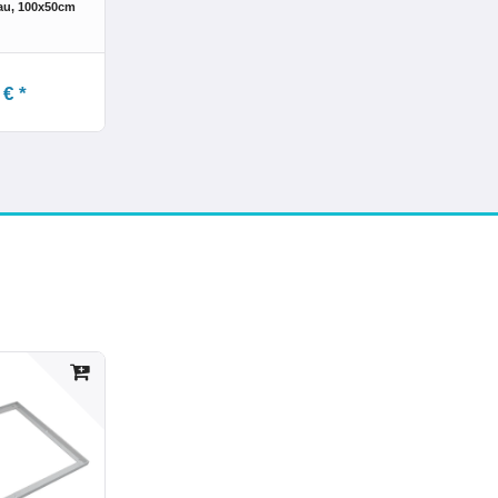
au
, 100x50cm
 € *