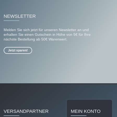
NEWSLETTER
Melden Sie sich jetzt für unseren Newsletter an und
erhalten Sie einen Gutschein in Höhe von 5€ für Ihre
nächste Bestellung ab 50€ Warenwert.
Jetzt sparen!
VERSANDPARTNER
MEIN KONTO