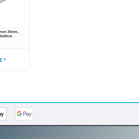
hmen 25mm,
90x60cm
€ *