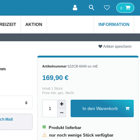
0
REIZEIT
AKTION
INFORMATION
Artikel speichern
Artikelnummer
522CB-6040-sc-mE
5mm
169,90 €
Inhalt
1
Stück
Preis inkl. ges. MwSt.
In den Warenkorb
ach Maß
■
Produkt lieferbar
⚠
nur noch wenige Stück verfügbar