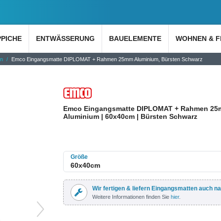
PPICHE
ENTWÄSSERUNG
BAUELEMENTE
WOHNEN & F
en
Emco Eingangsmatte DIPLOMAT + Rahmen 25mm Aluminium, Bürsten Schwarz
Emco Eingangsmatte DIPLOMAT + Rahmen 2
Aluminium | 60x40cm | Bürsten Schwarz
Größe
Wir fertigen & liefern Eingangsmatten auch n
Weitere Informationen finden Sie
hier
.