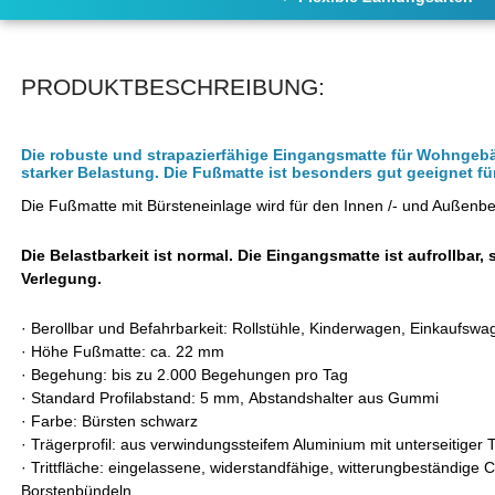
PRODUKTBESCHREIBUNG:
Die robuste und strapazierfähige Eingangsmatte für Wohngeb
starker Belastung. Die Fußmatte ist besonders gut geeignet 
Die Fußmatte mit Bürsteneinlage wird für den Innen /- und Außenb
Die Belastbarkeit ist normal. Die Eingangsmatte ist aufrollbar, 
Verlegung.
·
Berollbar und Befahrbarkeit: Rollstühle, Kinderwagen, Einkaufswa
·
Höhe Fußmatte: ca. 22 mm
·
Begehung: bis zu 2.000 Begehungen pro Tag
·
Standard Profilabstand: 5 mm, Abstandshalter aus Gummi
·
Farbe: Bürsten schwarz
·
Trägerprofil: aus verwindungssteifem Aluminium mit unterseitiger
·
Trittfläche: eingelassene, widerstandfähige, witterungbeständige
C
Borstenbündeln